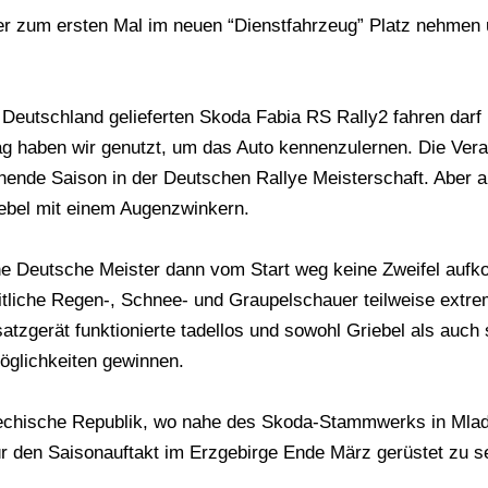
r zum ersten Mal im neuen “Dienstfahrzeug” Platz nehmen u
ch Deutschland gelieferten Skoda Fabia RS Rally2 fahren da
g haben wir genutzt, um das Auto kennenzulernen. Die Vera
ende Saison in der Deutschen Rallye Meisterschaft. Aber al
iebel mit einem Augenzwinkern.
e Deutsche Meister dann vom Start weg keine Zweifel aufk
itliche Regen-, Schnee- und Graupelschauer teilweise extr
atzgerät funktionierte tadellos und sowohl Griebel als auch
öglichkeiten gewinnen.
echische Republik, wo nahe des Skoda-Stammwerks in Mlad
für den Saisonauftakt im Erzgebirge Ende März gerüstet zu s