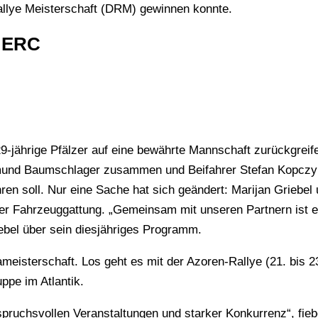
llye Meisterschaft (DRM) gewinnen konnte.
r ERC
9-jährige Pfälzer auf eine bewährte Mannschaft zurückgreife
und Baumschlager zusammen und Beifahrer Stefan Kopczyk
ühren soll. Nur eine Sache hat sich geändert: Marijan Grie
r Fahrzeuggattung. „Gemeinsam mit unseren Partnern ist es
riebel über sein diesjähriges Programm.
eisterschaft. Los geht es mit der Azoren-Rallye (21. bis 2
ppe im Atlantik.
nspruchsvollen Veranstaltungen und starker Konkurrenz“, fie