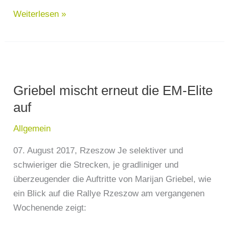
Weiterlesen »
Griebel
mischt
Griebel mischt erneut die EM-Elite
erneut
die
auf
EM-
Allgemein
Elite
auf
07. August 2017, Rzeszow Je selektiver und
schwieriger die Strecken, je gradliniger und
überzeugender die Auftritte von Marijan Griebel, wie
ein Blick auf die Rallye Rzeszow am vergangenen
Wochenende zeigt: