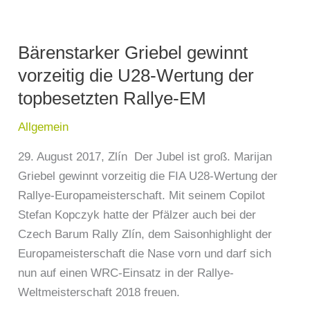
Bärenstarker
Griebel
Bärenstarker Griebel gewinnt
gewinnt
vorzeitig
vorzeitig die U28-Wertung der
die
topbesetzten Rallye-EM
U28-
Allgemein
Wertung
der
29. August 2017, Zlín Der Jubel ist groß. Marijan
topbesetzten
Griebel gewinnt vorzeitig die FIA U28-Wertung der
Rallye-
Rallye-Europameisterschaft. Mit seinem Copilot
EM
Stefan Kopczyk hatte der Pfälzer auch bei der
Czech Barum Rally Zlín, dem Saisonhighlight der
Europameisterschaft die Nase vorn und darf sich
nun auf einen WRC-Einsatz in der Rallye-
Weltmeisterschaft 2018 freuen.